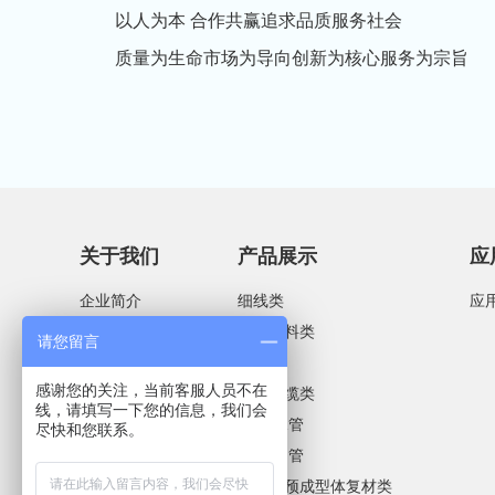
以人为本 合作共赢追求品质服务社会
质量为生命市场为导向创新为核心服务为宗旨
关于我们
产品展示
应
企业简介
细线类
应
企业文化
服装辅料类
请您留言
荣誉资质
绳缆类
感谢您的关注，当前客服人员不在
合作客户
电线电缆类
线，请填写一下您的信息，我们会
软管/水管
尽快和您联系。
套管/网管
碳纤维预成型体复材类