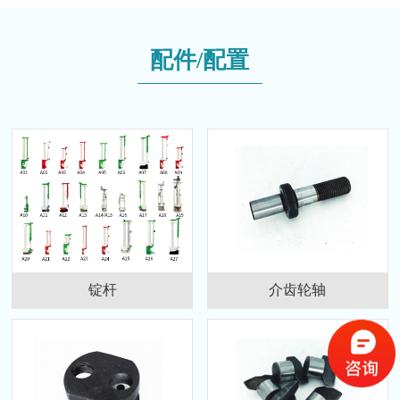
配件/配置
锭杆
介齿轮轴