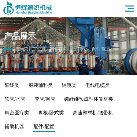
首页
关于我们
产品展示
产品展示
应用领域
新闻资讯
您当前所在位置：
网站首页
-
产品展示
-
配件/配置
人力资源
联系我们
细线类
服装辅料类
绳缆类
电线电缆类
软管/水管
套管/网管
碳纤维预成型体复材类
精密医疗类
盘根/卧式类
高速鞋材机/腰带机
辅助机器
配件/配置