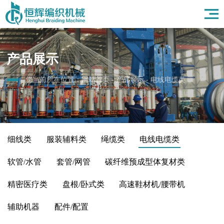
首页
关于我们
产品展示
产品展示
应用领域
新闻资讯
您当前所在位置：
网站首页
-
产品展示
-
电线电缆类
人力资源
联系我们
细线类
服装辅料类
绳缆类
电线电缆类
软管/水管
套管/网管
碳纤维预成型体复材类
精密医疗类
盘根/卧式类
高速鞋材机/腰带机
辅助机器
配件/配置