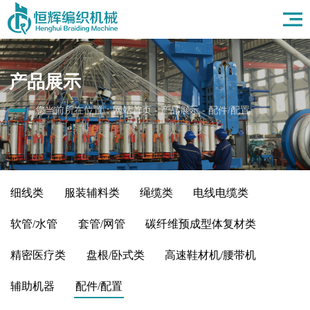
首页
关于我们
产品展示
产品展示
应用领域
新闻资讯
您当前所在位置：
网站首页
-
产品展示
-
配件/配置
人力资源
联系我们
细线类
服装辅料类
绳缆类
电线电缆类
软管/水管
套管/网管
碳纤维预成型体复材类
精密医疗类
盘根/卧式类
高速鞋材机/腰带机
辅助机器
配件/配置