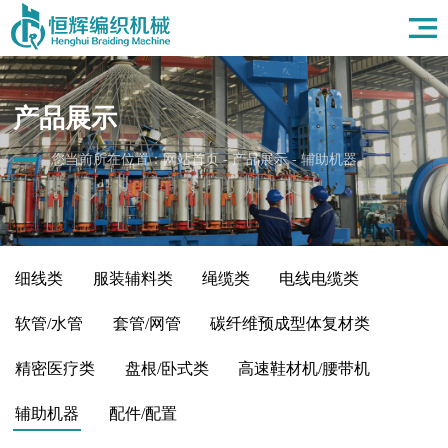
首页
关于我们
产品展示
产品展示
应用领域
新闻资讯
您当前所在位置：
网站首页
-
产品展示
-
辅助机器
人力资源
联系我们
细线类
服装辅料类
绳缆类
电线电缆类
软管/水管
套管/网管
碳纤维预成型体复材类
精密医疗类
盘根/卧式类
高速鞋材机/腰带机
辅助机器
配件/配置