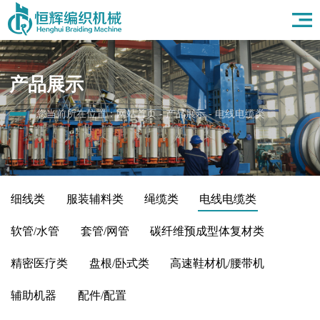
首页
关于我们
产品展示
产品展示
应用领域
新闻资讯
您当前所在位置：
网站首页
-
产品展示
-
电线电缆类
人力资源
联系我们
细线类
服装辅料类
绳缆类
电线电缆类
软管/水管
套管/网管
碳纤维预成型体复材类
精密医疗类
盘根/卧式类
高速鞋材机/腰带机
辅助机器
配件/配置