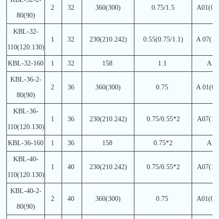
2
32
360(300)
0.75/1.5
A01(04
80(90)
KBL-32-
1
32
230(210.242)
0.55(0.75/1.1)
A 07(11
110(120.130)
KBL-32-160
1
32
158
1.1
A14
KBL-36-2-
2
36
360(300)
0.75
A 01(04
80(90)
KBL-36-
1
36
230(210.242)
0.75/0.55*2
A07(11
110(120.130)
KBL-36-160
1
36
158
0.75*2
A14
KBL-40-
1
40
230(210.242)
0.75/0.55*2
A07(11
110(120.130)
KBL-40-2-
2
40
360(300)
0.75
A01(04
80(90)