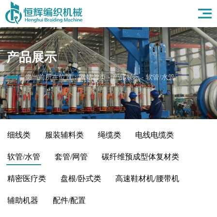
首页
关于我们
产品展示
产品展示
应用领域
新闻资讯
您当前所在位置：
网站首页
-
产品展示
-
软管/水管
人力资源
联系我们
细线类
服装辅料类
绳缆类
电线电缆类
软管/水管
套管/网管
碳纤维预成型体复材类
精密医疗类
盘根/卧式类
高速鞋材机/腰带机
辅助机器
配件/配置