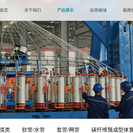
首页
关于我们
产品展示
应用领域
新闻
/水管
缆类
软管/水管
套管/网管
碳纤维预成型体