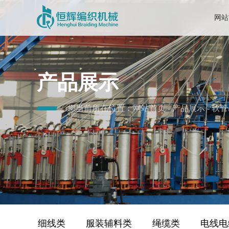
网站
产品展示
您当前所在位置：
网站首页
-
产品展示
-
软管
细线类
服装辅料类
绳缆类
电线电