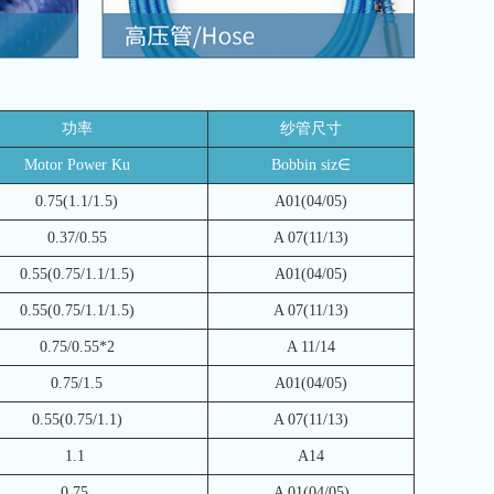
功率
纱管尺寸
Motor Power Ku
Bobbin siz∈
0.75(1.1/1.5)
A01(04/05)
0.37/0.55
A 07(11/13)
0.55(0.75/1.1/1.5)
A01(04/05)
0.55(0.75/1.1/1.5)
A 07(11/13)
0.75/0.55*2
A 11/14
0.75/1.5
A01(04/05)
0.55(0.75/1.1)
A 07(11/13)
1.1
A14
0.75
A 01(04/05)