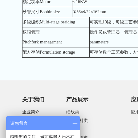
额定功率Motor
6.16KW
纱管尺寸Bobbin size
①56×Φ22×162mm
多段编织Multi-stage braiding
可实现10段，每段工艺参数单独可设10 
权限管理
操作员或管理员，管理员具备工艺参数修改权限
Pitchfork management
parameters.
配方存储Formulation storage
可存储数个工艺参数，方便调用Several
关于我们
产品展示
应
企业简介
细线类
应
企业文化
服装辅料类
请您留言
荣誉资质
绳缆类
感谢您的关注，当前客服人员不在
合作客户
电线电缆类