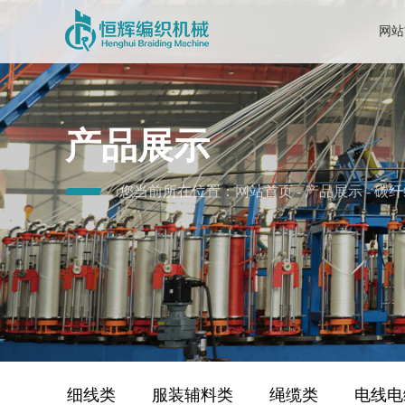
网站
产品展示
您当前所在位置：
网站首页
-
产品展示
-
碳纤
细线类
服装辅料类
绳缆类
电线电