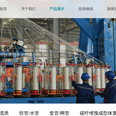
首页
关于我们
产品展示
应用领域
新闻
维预成型体复材类
缆类
软管/水管
套管/网管
碳纤维预成型体