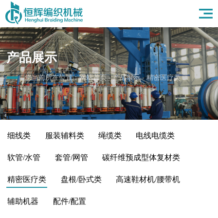
首页
关于我们
产品展示
产品展示
应用领域
新闻资讯
您当前所在位置：
网站首页
-
产品展示
-
精密医疗类
人力资源
联系我们
细线类
服装辅料类
绳缆类
电线电缆类
软管/水管
套管/网管
碳纤维预成型体复材类
精密医疗类
盘根/卧式类
高速鞋材机/腰带机
辅助机器
配件/配置